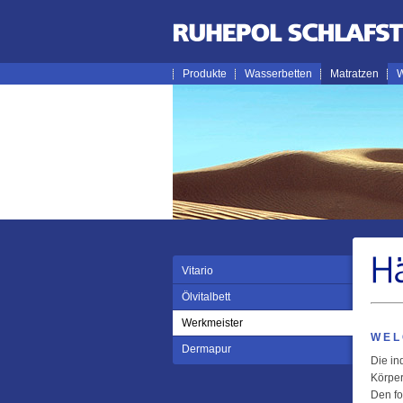
Produkte
Wasserbetten
Matratzen
W
Vitario
Ölvitalbett
Werkmeister
WEL
Dermapur
Die in
Körper
Den fo