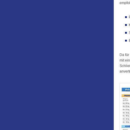
empfoh
Da für
mit ei
Schlie
anvert